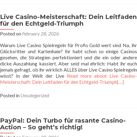
Live Casino-Meisterschaft: Dein Leitfaden
für den Echtgeld-Triumph
Posted on
February 28, 2026
Warum Live Casino Spielregeln für Profis Gold wert sind Na, ihr
Glücksritter und Kartenhaie? Ihr habt schon so einige Casinos
gesehen, die Strategien perfektioniert und die ein oder andere
dicke Auszahlung kassiert. Aber seid mal ehrlich: Habt ihr euch
jemals gefragt, ob ihr wirklich ALLES über Live Casino Spielregeln
wisst? In der Welt der Live
Read more about Live Casino
Meisterschaft: Dein Leitfaden für den Echtgeld-Triumph
[…]
Posted in
Uncategorized
PayPal: Dein Turbo für rasante Casino-
Action – So geht’s richtig!