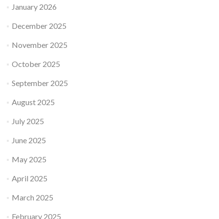
January 2026
December 2025
November 2025
October 2025
September 2025
August 2025
July 2025
June 2025
May 2025
April 2025
March 2025
February 2025