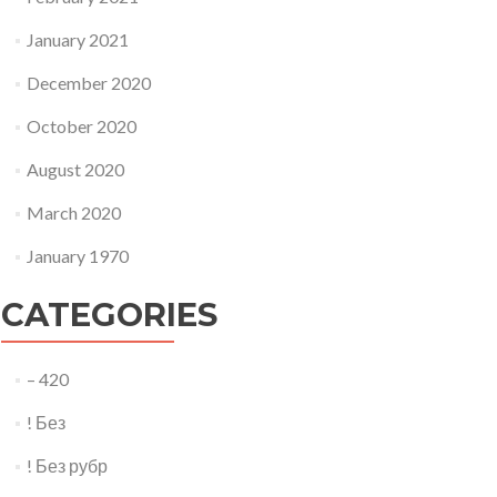
January 2021
December 2020
October 2020
August 2020
March 2020
January 1970
CATEGORIES
– 420
! Без
! Без рубр