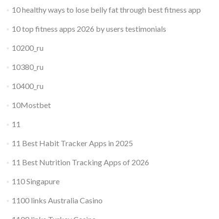
10 healthy ways to lose belly fat through best fitness app
10 top fitness apps 2026 by users testimonials
10200_ru
10380_ru
10400_ru
10Mostbet
11
11 Best Habit Tracker Apps in 2025
11 Best Nutrition Tracking Apps of 2026
110 Singapure
1100 links Australia Casino