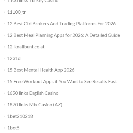
1100 links Turkey Casino
11100_tr
12 Best Cfd Brokers And Trading Platforms For 2026
12 Best Meal Planning Apps for 2026: A Detailed Guide
12. knallbunt.co.at
1231d
15 Best Mental Health App 2026
15 Free Workout Apps if You Want to See Results Fast
1650 links English Casino
1870 links Mix Casino (AZ)
1bet210218
1bet5