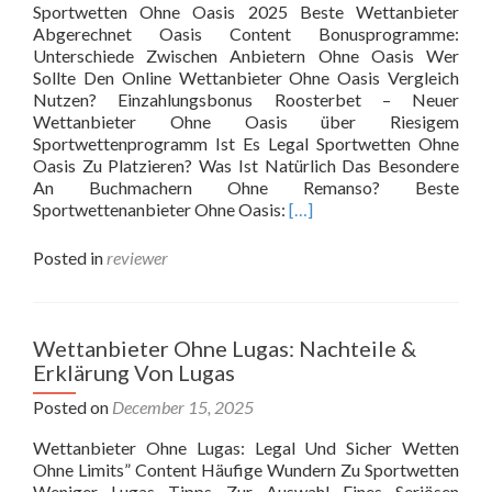
Sportwetten Ohne Oasis 2025 Beste Wettanbieter
Schaffen
Abgerechnet Oasis Content Bonusprogramme:
Fue
Unterschiede Zwischen Anbietern Ohne Oasis Wer
Im
Sollte Den Online Wettanbieter Ohne Oasis Vergleich
Test
Nutzen? Einzahlungsbonus Roosterbet – Neuer
2025
Wettanbieter Ohne Oasis über Riesigem
Sportwettenprogramm Ist Es Legal Sportwetten Ohne
Oasis Zu Platzieren? Was Ist Natürlich Das Besondere
An Buchmachern Ohne Remanso? Beste
Read
Sportwettenanbieter Ohne Oasis:
[…]
more
about
Posted in
reviewer
Beste
Wettanbieter
Weniger
Oasis
Wettanbieter Ohne Lugas: Nachteile &
Sportwetten
Erklärung Von Lugas
Ohne
Sperrdatei
Posted on
December 15, 2025
2025
Wettanbieter Ohne Lugas: Legal Und Sicher Wetten
Ohne Limits” Content Häufige Wundern Zu Sportwetten
Weniger Lugas Tipps Zur Auswahl Eines Seriösen