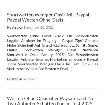
Besten
Wettanbieter
Ohne
Sportwetten Weniger Oasis Mit Paypal:
Palmeral
Paypal Wetten Ohne Oasis
2025
Posted on
December 16, 2025
Sportwetten Ohne Oasis 2025: Die Besondersten
Legalen Anbieter Im Einigung + Paypal Tips” Content
Hohe Sicherheit Auf Grund Käuferschutz Schritt Some:
Online Sportwetten Weniger Oasis Platzieren
Sportwetten Ohne Beauty 2025: Die Besondersten
Legalen Anbieter Internet Marketing Einigung + Paypal
Tipps Sportwetten Weniger Oasis Im Test Out – Das
Read
Sind Immer Wieder Die Besten A Few
[…]
more
about
Posted in
reviewer
Sportwetten
Weniger
Oasis
Mit
Wetten Ohne Oasis über Paysafecard: Nur
Paypal:
Two Anbieter Schaffen Fue Im Test 2025