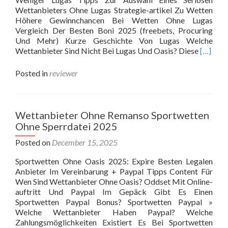
Wettanbieters Ohne Lugas Strategie-artikel Zu Wetten
Höhere Gewinnchancen Bei Wetten Ohne Lugas
Vergleich Der Besten Boni 2025 (freebets, Procuring
Und Mehr) Kurze Geschichte Von Lugas Welche
Read
Wettanbieter Sind Nicht Bei Lugas Und Oasis? Diese
[…]
more
about
Posted in
reviewer
Wettanb
Ohne
Lugas:
Nachtei
Wettanbieter Ohne Remanso Sportwetten
&
Ohne Sperrdatei 2025
Erkläru
Von
Posted on
December 15, 2025
Lugas
Sportwetten Ohne Oasis 2025: Expire Besten Legalen
Anbieter Im Vereinbarung + Paypal Tipps Content Für
Wen Sind Wettanbieter Ohne Oasis? Oddset Mit Online-
auftritt Und Paypal Im Gepäck Gibt Es Einen
Sportwetten Paypal Bonus? Sportwetten Paypal »
Welche Wettanbieter Haben Paypal? Welche
Zahlungsmöglichkeiten Existiert Es Bei Sportwetten