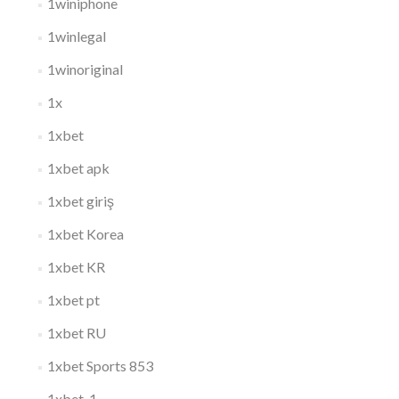
1winiphone
1winlegal
1winoriginal
1x
1xbet
1xbet apk
1xbet giriş
1xbet Korea
1xbet KR
1xbet pt
1xbet RU
1xbet Sports 853
1xbet-1