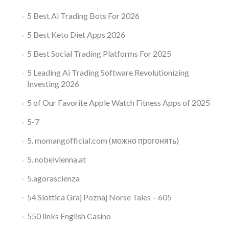
5 Best Ai Trading Bots For 2026
5 Best Keto Diet Apps 2026
5 Best Social Trading Platforms For 2025
5 Leading Ai Trading Software Revolutionizing
Investing 2026
5 of Our Favorite Apple Watch Fitness Apps of 2025
5-7
5. momangofficial.com (можно прогонять)
5. nobelvienna.at
5.agorascienza
54 Slottica Graj Poznaj Norse Tales – 605
550 links English Casino