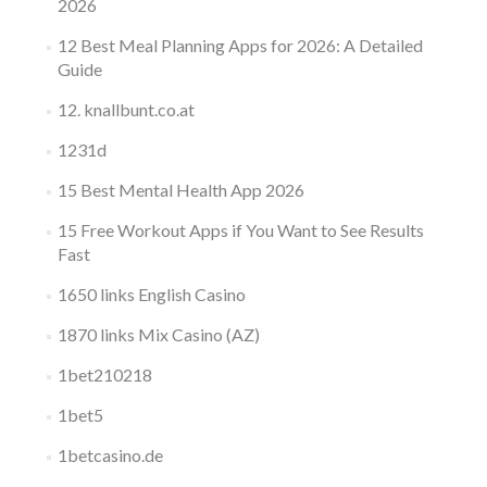
2026
12 Best Meal Planning Apps for 2026: A Detailed
Guide
12. knallbunt.co.at
1231d
15 Best Mental Health App 2026
15 Free Workout Apps if You Want to See Results
Fast
1650 links English Casino
1870 links Mix Casino (AZ)
1bet210218
1bet5
1betcasino.de