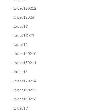
1xbet120212
1xbet12028
1xbet13
1xbet13029
1xbet14
1xbet140210
1xbet150211
1xbet16
1xbet170214
1xbet180215
1xbet180216
1xbet19