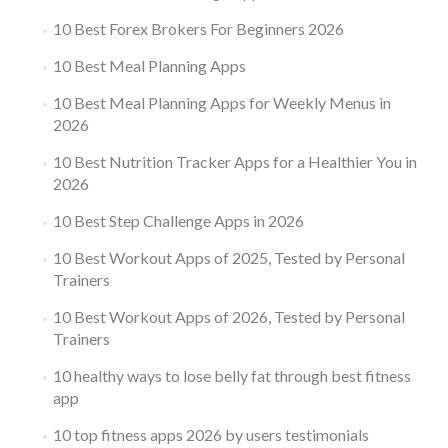
10 Best Forex Brokers For Beginners 2026
10 Best Meal Planning Apps
10 Best Meal Planning Apps for Weekly Menus in
2026
10 Best Nutrition Tracker Apps for a Healthier You in
2026
10 Best Step Challenge Apps in 2026
10 Best Workout Apps of 2025, Tested by Personal
Trainers
10 Best Workout Apps of 2026, Tested by Personal
Trainers
10 healthy ways to lose belly fat through best fitness
app
10 top fitness apps 2026 by users testimonials