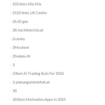
250 links Mix Mix
2520 links UK Casino
26.02 gen
28. hackthecrisis.at
2casino
2Mostbet
2Swipey AI
3
3 Best Ai Trading Bots For 2026
3. planungundvielfalt.at
30
30 Best Motivation Apps In 2025