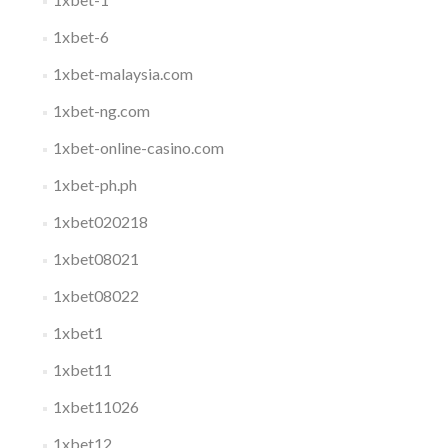
1xbet-6
1xbet-malaysia.com
1xbet-ng.com
1xbet-online-casino.com
1xbet-ph.ph
1xbet020218
1xbet08021
1xbet08022
1xbet1
1xbet11
1xbet11026
1xbet12