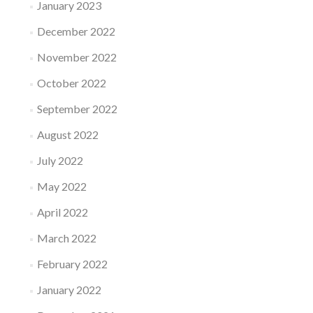
January 2023
December 2022
November 2022
October 2022
September 2022
August 2022
July 2022
May 2022
April 2022
March 2022
February 2022
January 2022