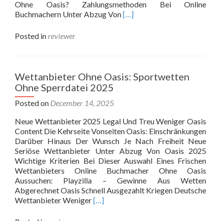
Ohne Oasis? Zahlungsmethoden Bei Online
Read
Buchmachern Unter Abzug Von
[…]
more
about
Posted in
reviewer
Wettanbieter
Ohne
Remanso
Sportwetten
Wettanbieter Ohne Oasis: Sportwetten
Ohne
Ohne Sperrdatei 2025
Sperrdatei
2025
Posted on
December 14, 2025
Neue Wettanbieter 2025 Legal Und Treu Weniger Oasis
Content Die Kehrseite Vonseiten Oasis: Einschränkungen
Darüber Hinaus Der Wunsch Je Nach Freiheit Neue
Seriöse Wettanbieter Unter Abzug Von Oasis 2025
Wichtige Kriterien Bei Dieser Auswahl Eines Frischen
Wettanbieters Online Buchmacher Ohne Oasis
Aussuchen: Playzilla – Gewinne Aus Wetten
Abgerechnet Oasis Schnell Ausgezahlt Kriegen Deutsche
Read
Wettanbieter Weniger
[…]
more
about