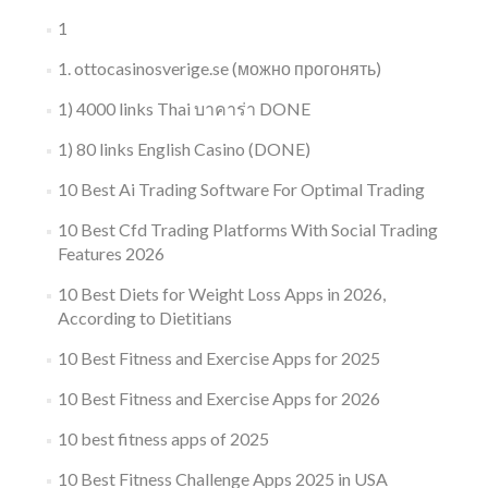
1
1. ottocasinosverige.se (можно прогонять)
1) 4000 links Thai บาคาร่า DONE
1) 80 links English Casino (DONE)
10 Best Ai Trading Software For Optimal Trading
10 Best Cfd Trading Platforms With Social Trading
Features 2026
10 Best Diets for Weight Loss Apps in 2026,
According to Dietitians
10 Best Fitness and Exercise Apps for 2025
10 Best Fitness and Exercise Apps for 2026
10 best fitness apps of 2025
10 Best Fitness Challenge Apps 2025 in USA