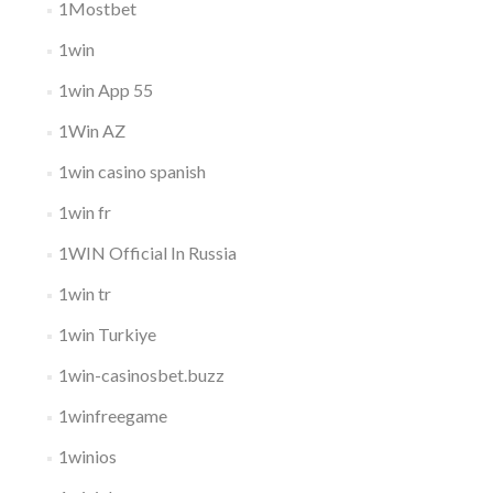
1Mostbet
1win
1win App 55
1Win AZ
1win casino spanish
1win fr
1WIN Official In Russia
1win tr
1win Turkiye
1win-casinosbet.buzz
1winfreegame
1winios