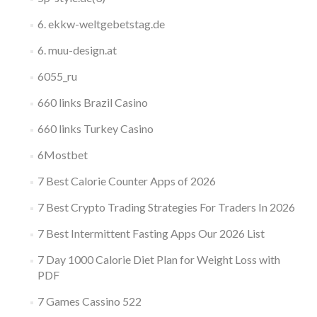
6. ekkw-weltgebetstag.de
6. muu-design.at
6055_ru
660 links Brazil Casino
660 links Turkey Casino
6Mostbet
7 Best Calorie Counter Apps of 2026
7 Best Crypto Trading Strategies For Traders In 2026
7 Best Intermittent Fasting Apps Our 2026 List
7 Day 1000 Calorie Diet Plan for Weight Loss with
PDF
7 Games Cassino 522