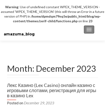
Warning
: Use of undefined constant WPEX_THEME_VERSION -
assumed 'WPEX_THEME_VERSION' (this will throw an Error in a future
version of PHP) in
/home/dpmdqm79nq5e/public_html/blog/wp-
content/themes/zerif-child/functions.php
on line
23
Toggle na
amazuma_blog
Month: December 2023
Лекс Казино (Lex Casino) онлайн казино с
игровыми слотами, регистрация для игры
в казино Lex
Posted on
December 29, 2023