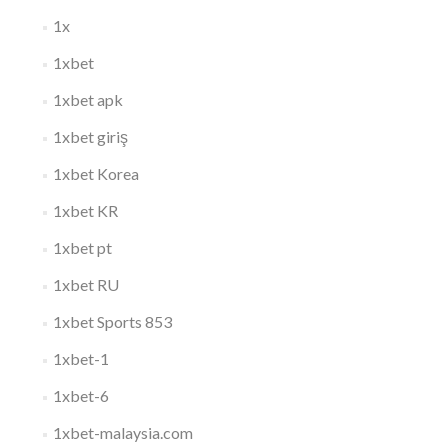
1x
1xbet
1xbet apk
1xbet giriş
1xbet Korea
1xbet KR
1xbet pt
1xbet RU
1xbet Sports 853
1xbet-1
1xbet-6
1xbet-malaysia.com