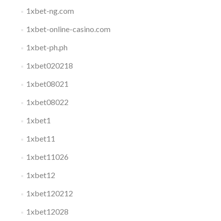
1xbet-ng.com
1xbet-online-casino.com
1xbet-ph.ph
1xbet020218
1xbet08021
1xbet08022
1xbet1
1xbet11
1xbet11026
1xbet12
1xbet120212
1xbet12028