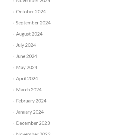
November 2024
October 2024
September 2024
August 2024
July 2024
June 2024
May 2024
April 2024
March 2024
February 2024
January 2024
December 2023
November 2023