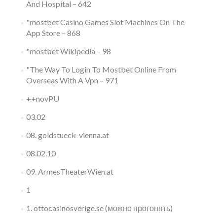
And Hospital – 642
"‎mostbet Casino Games Slot Machines On The
App Store – 868
"mostbet Wikipedia – 98
"The Way To Login To Mostbet Online From
Overseas With A Vpn – 971
++novPU
03.02
08. goldstueck-vienna.at
08.02.10
09. ArmesTheaterWien.at
1
1. ottocasinosverige.se (можно прогонять)