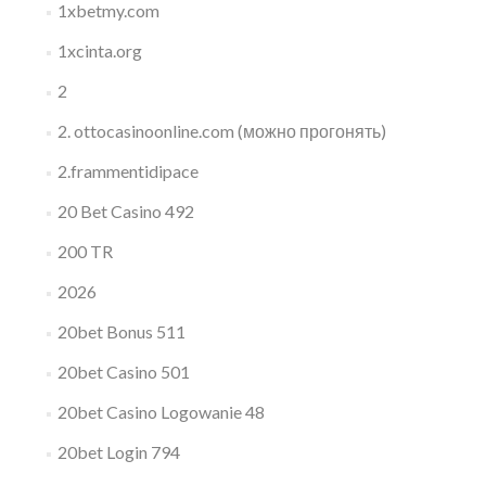
1xbetmy.com
1xcinta.org
2
2. ottocasinoonline.com (можно прогонять)
2.frammentidipace
20 Bet Casino 492
200 TR
2026
20bet Bonus 511
20bet Casino 501
20bet Casino Logowanie 48
20bet Login 794