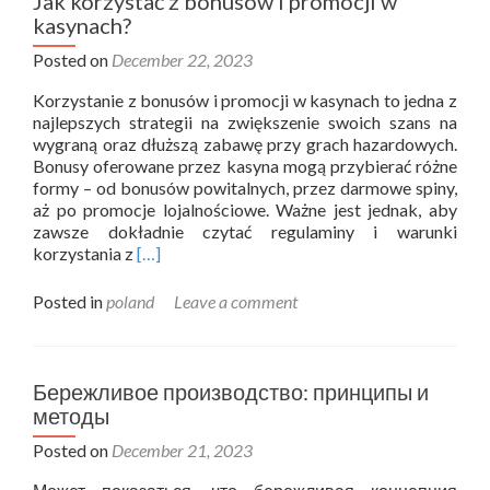
Jak korzystać z bonusów i promocji w
&
kasynach?
Examples
Posted on
December 22, 2023
Korzystanie z bonusów i promocji w kasynach to jedna z
najlepszych strategii na zwiększenie swoich szans na
wygraną oraz dłuższą zabawę przy grach hazardowych.
Bonusy oferowane przez kasyna mogą przybierać różne
formy – od bonusów powitalnych, przez darmowe spiny,
aż po promocje lojalnościowe. Ważne jest jednak, aby
zawsze dokładnie czytać regulaminy i warunki
Read
korzystania z
[…]
more
about
Posted in
poland
Leave a comment
Jak
korzystać
z
bonusów
Бережливое производство: принципы и
i
методы
promocji
w
Posted on
December 21, 2023
kasynach?