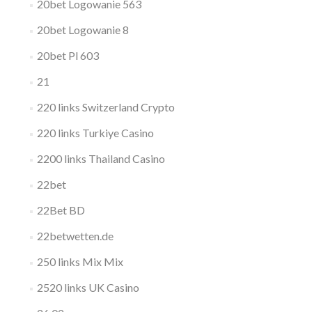
20bet Logowanie 563
20bet Logowanie 8
20bet Pl 603
21
220 links Switzerland Crypto
220 links Turkiye Casino
2200 links Thailand Casino
22bet
22Bet BD
22betwetten.de
250 links Mix Mix
2520 links UK Casino