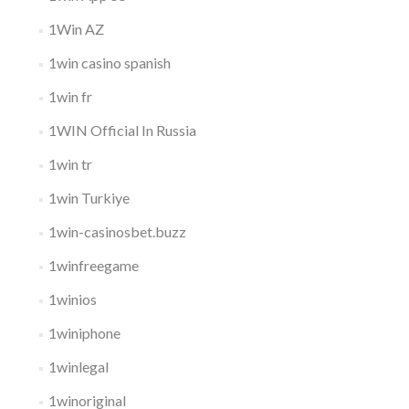
1Win AZ
1win casino spanish
1win fr
1WIN Official In Russia
1win tr
1win Turkiye
1win-casinosbet.buzz
1winfreegame
1winios
1winiphone
1winlegal
1winoriginal