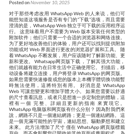
費
Posted on
November 10, 2025
私
对于那些考虑改用 WhatsApp Web 的人来说，他们可
人
能想知道这项服务是否有专门的“下载”选项，而且需要
訊
澄清的是，WhatsApp Web 独立于可下载的应用程序运
息
行。 这意味着用户不需要为 Web 版本安装任何类型的
和
附加软件；他们只需要一个合适的浏览器和网络连接。
通
为了更好地改善他们的体验，用户还可以找到提供附加
話
功能或对 Web 界面进行更改的浏览器扩展和工具。 随
功
着 WhatsApp 不断发展，用户应该随时了解新功能、更
能
新和更改。 Whatsapp网页版下载 ，了解其强大功能，
他们就越有能力在日常生活中正确使用它。 扫描后，移
动设备将建立连接，用户将登录 WhatsApp 的网页版。
如果您需要快速修復或您的版本上本機字體切換功能暫
時無法使用，這將特別有用。 好消息是 WhatsApp
Web 可讓您變更和增加字體大小。 如果您需要以舒適
的尺寸查看訊息，或者只是想進一步定制您的體驗，這
裡有一個 完整、詳細且更新的指南 來實現它。
WhatsApp 电脑版和网页版有什么分别？ 因為對我們來
說，網路不只是一個連結網路；更是一個連結網路。 這
是一個充滿可能性的宇宙，連結思想、驅動夢想和建立
未來。 此方法增加了尺寸 僅在 WhatsApp 網頁版標籤
頁中，而不會影響您已開啟的其他頁面或應用程式。 為