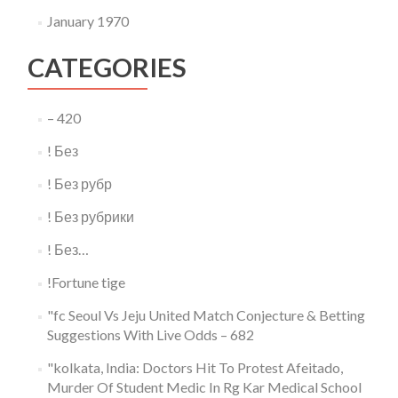
January 1970
CATEGORIES
– 420
! Без
! Без рубр
! Без рубрики
! Без…
!Fortune tige
"fc Seoul Vs Jeju United Match Conjecture & Betting
Suggestions With Live Odds – 682
"kolkata, India: Doctors Hit To Protest Afeitado,
Murder Of Student Medic In Rg Kar Medical School