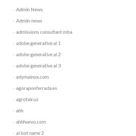
Admin News
Admin-news
admissions consultant mba
adobe generative ai 1
adobe generative ai 2
adobe generative ai 3
adymainox.com
agoraponferrada.es
agrofair.uz
ahh
ahhhuevo.com
ai bot name 2