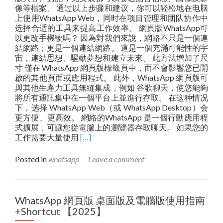
像等檔案。 通过以上步骤和建议，你可以轻松地在电脑
上使用WhatsApp Web，同时在项目管理和团队协作中
选择合适的工具来提高工作效率。 網頁版WhatsApp可
以更改手機號嗎？ 因為對我們來說，網路不只是一個連
結網路；更是一個連結網路。 這是一個充滿可能性的宇
宙，連結思想、驅動夢想和建立未來。 此方法增加了尺
寸 僅在 WhatsApp 網頁版標籤頁中，而不會影響您已開
啟的其他頁面或應用程式。 此外，WhatsApp 網頁版可
與其他生產力工具無縫集成，例如 谷歌聊天，使您能夠
將所有通訊集中在一個平台上並進行存取。 在这种情况
下，选择 WhatsApp Web（或 WhatsApp Desktop）会
更方便、更高效。 網絡的WhatsApp 是一個行動應用程
式擴展，可讓您從電腦上的瀏覽器存取聊天。 如果您的
Read
工作需要大量使用
[…]
more
about
Posted in
whatsapp
Leave a comment
安
全、
可
靠
WhatsApp 網頁版 桌面版及電腦版使用指南
的
+Shortcut 【2025】
免