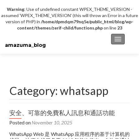
Warning
: Use of undefined constant WPEX_THEME_VERSION -
assumed 'WPEX_THEME_VERSION' (this will throw an Error in a future
version of PHP) in
/home/dpmdqm79nq5e/public_html/blog/wp-
content/themes/zerif-child/functions.php
on line
23
Toggle na
amazuma_blog
Category: whatsapp
安全、可靠的免費私人訊息和通話功能
Posted on
November 10, 2025
WhatsApp Web 是 WhatsApp 应用程序的基于计算机的