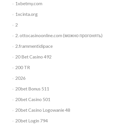
1xbetmy.com
1xcinta.org
2
2. ottocasinoonline.com (можно прогонять)
2.frammentidipace
20 Bet Casino 492
200 TR
2026
20bet Bonus 511
20bet Casino 501
20bet Casino Logowanie 48
20bet Login 794