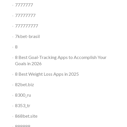
7777777
77777777
777777777
7kbet-brasil
8
8 Best Goal-Tracking Apps to Accomplish Your
Goals in 2026
8 Best Weight Loss Apps in 2025
82bet.biz
8300_ru
8353_tr
868bet.site
888888