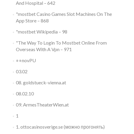
And Hospital – 642
"‎mostbet Casino Games Slot Machines On The
App Store – 868
"mostbet Wikipedia – 98
"The Way To Login To Mostbet Online From
Overseas With A Vpn – 971
++novPU
03.02
08. goldstueck-vienna.at
08.02.10
09. ArmesTheaterWien.at
1
1. ottocasinosverige.se (можно прогонять)