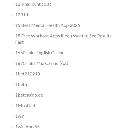
12. knallbunt.co.at
1231d
15 Best Mental Health App 2026
15 Free Workout Apps if You Want to See Results
Fast
1650 links English Casino
1870 links Mix Casino (AZ)
1bet210218
1bet5
1betcasino.de
1Mostbet
1win
1win App 55