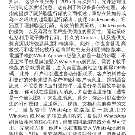
扩展。 这项在线服务于 2015 年首次推出，允许您通过
任何浏览器发送消息，这有利于跨设备多任务处理。 本
指南提供了關於聯盟行銷的全面概述，重點在於如何成
為一名成功的超級聯盟行銷者，使用 ClickFunnels。 它
涵蓋了理解聯盟行銷、有效的推廣策略、ClickFunnels
的優勢，以及為潛在客戶提供價值的重要性。 關鍵策略
包括利用電子郵件行銷、持久的 Cookie，以及提供免
費資源以增強參與度和轉換率。 此外，你也會發現 高
級技巧和客製化技巧 這將幫助您充分利用網路版本。
電腦手機的WhatsApp web版登入都是一樣的步驟，不
過正常手機是無法登入WhatsApp網頁版，需要下載手
機版的谷歌瀏覽器，進入桌面版網站之後再掃QR條
碼。 此外，商户可以通过自动分配联系、客户资料整合
和更好的分析来提高客户体验和客户满意度。 錄製語音
訊息，不管是要快速打聲招呼，還是分享長篇故事都很
適合。 你可以在这里输入消息，并点击发送按钮（通常
是一个箭头图标）来发送消息。 此外，你还可以点击旁
边的附件按钮，发送照片、视频、文档和其他类型的文
件。 设备管理 WhatsApp 電腦版是一款適用於
Windows 或 Mac 的獨立應用程式，提供與 WhatsApp
網頁版相同的核心功能，但無需開啟瀏覽器分頁即可使
用。 完成登入後，你就可以在電腦登入 WhatsApp 網頁
版與客戶對話，免安裝都可以發送語音信息、圖像及影