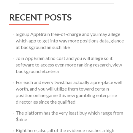
面
版
及
RECENT POSTS
電
腦
版
Signup AppBrain free-of-charge and you may allege
使
which app to get into way more positions data, glance
用
at background an such like
指
南
Join AppBrain at no cost and you will allege so it
+Shortcu
software to access even more ranking research, view
【2025
background etcetera
For each and every twist has actually a pre-place well
worth, and you will utilize them toward certain
position online game this new gambling enterprise
directories since the qualified
The platform has the very least buy which range from
$nine
Right here, also, all of the evidence reaches a high