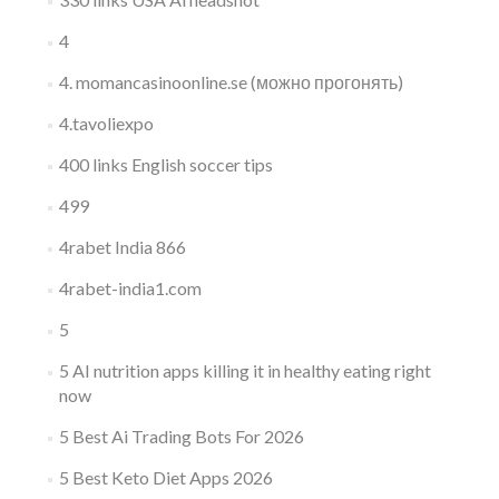
4
4. momancasinoonline.se (можно прогонять)
4.tavoliexpo
400 links English soccer tips
499
4rabet India 866
4rabet-india1.com
5
5 AI nutrition apps killing it in healthy eating right
now
5 Best Ai Trading Bots For 2026
5 Best Keto Diet Apps 2026