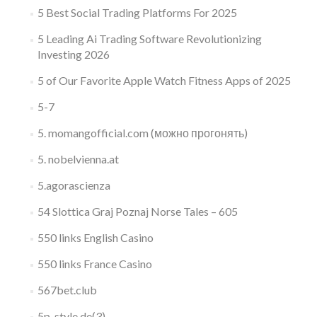
5 Best Social Trading Platforms For 2025
5 Leading Ai Trading Software Revolutionizing
Investing 2026
5 of Our Favorite Apple Watch Fitness Apps of 2025
5-7
5. momangofficial.com (можно прогонять)
5. nobelvienna.at
5.agorascienza
54 Slottica Graj Poznaj Norse Tales – 605
550 links English Casino
550 links France Casino
567bet.club
5p-style.de(3)