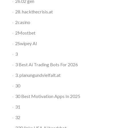
26.02 gen
28. hackthecrisis.at
2casino
2Mostbet
2Swipey AI
3
3 Best Ai Trading Bots For 2026
3. planungundvielfalt.at
30
30 Best Motivation Apps In 2025
31
32
330 links USA Ai headshot