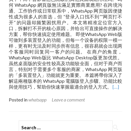
何 WhatsApp 網頁版無法滿足實際商業應用? 在跨境沟
通、工作协作或日常联系中，WhatsApp 网页版因便捷
性成为很多人的首选，但 “登录入口找不到”“网页打不
开” 的问题却频繁困扰用户。 本文将精准定位官方入
口，拆解打不开的核心原因，并给出可直接操作的解决
方案，帮你快速搞定使用难题。 即使WhatsApp Web版
可做到多装置登入的功能，但每一个设备的权限一模一
样，更有时无法及时同步所有信息，很容易就会出现两
个客服同时回复同一客户的问题。 在商户的角度，
WhatsApp Web版比 WhatsApp Desktop版更加优胜。
虽然桌面版的安全性较高及功能较全面，但对于商户而
言，特别对于需要多个客服的商家，WhatsApp 网页版
的「多装置登入」功能就更为重要。 本篇將帶你深入了
解這兩種版本的 WhatsApp 電腦版登入步驟、功能比較
Read
與使用技巧，幫助你快速掌握最適合的登入方式。
[…]
more
about
Posted in
whatsapp
Leave a comment
WhatsA
網
頁
版
Search for:
桌