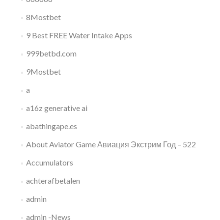
8Mostbet
9 Best FREE Water Intake Apps
999betbd.com
9Mostbet
a
a16z generative ai
abathingape.es
About Aviator Game Авиация Экстрим Год – 522
Accumulators
achterafbetalen
admin
admin -News