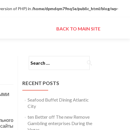
ersion of PHP) in
/home/dpmdqm79nq5e/public_html/blog/wp-
Skip to content
BACK TO MAIN SITE
Search for:
RECENT POSTS
мыми
Seafood Buffet Dining Atlantic
City
ten Better off The new Remove
льного
Gambling enterprises During the
сайты
Vegas