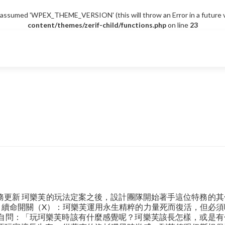
sumed 'WPEX_THEME_VERSION' (this will throw an Error in a future v
content/themes/zerif-child/functions.php
on line
23
用。 特務更新 珂樂芙的玩法定案之後，設計團隊開始著手這位特務的
 續命開關（X）：珂樂芙運用永生精粹的力量死而復活，但必須
隊自問：「玩珂樂芙時該有什麼感覺呢？珂樂芙該長怎樣，或是有