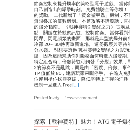
節奏控制來提升勝率的策略型電子遊戲。 當你能夠
自己創造出的爆擊時刻。 免費體驗金等你領！
的獎勵。 二代新增了「黃金聖甲蟲」機制，
無限疊加的倍數機制。 本篇攻略不講廢話，
的爆分指南。 《戰神賽特2 覺醒之力》古埃
點，關鍵在於觀察訊號、控制節奏。 當你看
閃爍、閃電頻繁的畫面，那就是典型的爆分前兆！ 
冷卻 20～30 轉再重新進場。 這份觀察與
分水嶺。 對想要透過 戰神賽特2 覺醒之力 試玩
鍵，因為這能幫助你判斷盤面何時進入爆發期。 分裂倍
特定組合時，倍數符號可觸發「分裂」效果，單
2的節奏不是亂跳，而是由「密度、倍數、事件連續性
TP 值低於 80，建議玩家果斷停手。 在進
位運用槍位找尋突破，降低平轉上子彈的消耗，
Read
機制一旦進入 Free
[…]
more
about
Posted in
atg
Leave a comment
賽
特
2
訊
探索【戰神賽特】魅力！ATG 電子
號