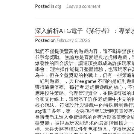
Posted in
atg
Leave a comment
深入解析ATG電子《孫行者》：專業
Posted on
February 5, 2026
我們不僅提供豐富的遊戲內容，還不斷舉辦多
並爭奪獎勵。 無論您是喜愛經典老虎機遊戲，
爆發性的回合設計，讓這項挑戰成為許多玩家
學會： 理性操作能提升整體體驗，也讓玩家在
為主，但在全盤獎勵的挑戰上，仍有一些策略能協
「紅利遊戲」，與 Free game 不同的是
獲得隨機倍率。 孫行者 老虎機遊戲的核心，
應用投注策略、合理管理資金，並根據符號的
合和支付線上，還增添了許多老虎機中少見的
核心玩法、符號設計與遊戲中的特殊機制進行
atg電子多年，第一次碰孫行者試玩時其實沒
長時間尚未進入免費遊戲的台有近期高倍獎金紀錄
盤獎勵」被視為玩家能追求的最高階目標之一
棒、天兵天將等標誌性角色和道具，使得玩家在