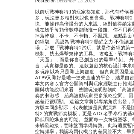
Posted on
December 13, 2025
怎
麼
以前玩戰神賽特1的玩家都知道，那代有時候要
看？
多，玩法更多相對來說也更會爆。 戰神賽特
戰
快、能操作高倍爆分的人來說，絕對值得鎖定觀望
神
現在幾乎每顆倍數球都能推一段錢。 你不用
賽
掉落乾脆，不卡、不卡頓、不亂跳。 這點對新
特
的經驗，我認為 戰神賽特2 覺醒之力 不僅
2
場，那麼「戰神賽特2試玩」就是你必經的第一步
玩
機制、找出爆擊規律的工具。 攻略五：戰神賽特2
家
「天選」，而是你自己創造出的爆擊時刻。 
必
言，其實都是假的。 這款遊戲的核心設計本來
學
多玩家以為只是剛上架熱度，但真實原因是這
的
AT99又剛好是唯一搶先直連的平台，結果自
訊
本文內容以官方公開資料與玩家經驗進行推測
號
圖與功能說明來看，整體玩法明顯朝向「高波動
技
奏的刺激感，給高波動玩家更多策略空間。 因
巧
感差距很明顯。 這篇文章將以專業角度出發，幫
與
方版本同步顯示，代表數據是真實演算，不是隨
出
特2 的實戰節奏模板，更是 ATG 老手奉行的
金
降低風險爆倉的可能。 盤面每一次符號墜落、
節
未觸發鏈接，意味盤面準備轉勢。 此時適度暫
奏
空轉頻率，我認為兩代機台的差異並不大，畢
《戰