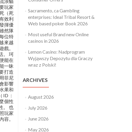
流浪貓
要玩家
Sacramento, ca Gambling
死（死
enterprises: Ideal Tribal Resort &
有效利
Web based poker Book 2026
能發揮優
 雖然隊
Most useful Brand new Online
每位特
casinos in 2026
越來越
遊戲。
Lemon Casino: Nadprogram
。 珂
Wyjąwszy Depozytu dla Graczy
便能在
wraz z Polski!
能一昧
，要打造
用菲尼
ARCHIVES
會影響
水果和
（ID：
August 2026
什麼個性
。 也
July 2026
照玩家
June 2026
彩內容。
May 2026