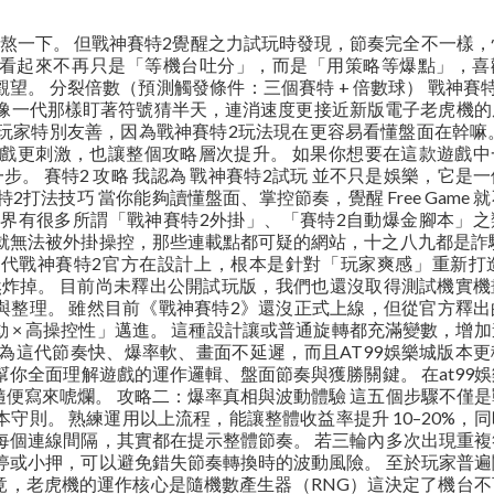
熬一下。 但戰神賽特2覺醒之力試玩時發現，節奏完全不一樣，
2 看起來不再只是「等機台吐分」，而是「用策略等爆點」，喜
。 分裂倍數（預測觸發條件：三個賽特 + 倍數球） 戰神賽
再像一代那樣盯著符號猜半天，連消速度更接近新版電子老虎機的
玩家特別友善，因為戰神賽特2玩法現在更容易看懂盤面在幹嘛。
讓遊戲更刺激，也讓整個攻略層次提升。 如果你想要在這款遊戲
。 賽特2 攻略 我認為 戰神賽特2試玩 並不只是娛樂，它是
打法技巧 當你能夠讀懂盤面、掌控節奏，覺醒 Free Game 
外界有很多所謂「戰神賽特2外掛」、「賽特2自動爆金腳本」之
就無法被外掛操控，那些連載點都可疑的網站，十之八九都是詐騙
代戰神賽特2官方在設計上，根本是針對「玩家爽感」重新打造
然炸掉。 目前尚未釋出公開試玩版，我們也還沒取得測試機實機
與整理。 雖然目前《戰神賽特2》還沒正式上線，但從官方釋出
 × 高操控性」邁進。 這種設計讓或普通旋轉都充滿變數，增
為這代節奏快、爆率軟、畫面不延遲，而且AT99娛樂城版本更
你全面理解遊戲的運作邏輯、盤面節奏與獲勝關鍵。 在at99
便寫來唬爛。 攻略二：爆率真相與波動體驗 這五個步驟不僅是
基本守則。 熟練運用以上流程，能讓整體收益率提升 10–20%，
每個連線間隔，其實都在提示整體節奏。 若三輪內多次出現重複
停或小押，可以避免錯失節奏轉換時的波動風險。 至於玩家普遍
竟，老虎機的運作核心是隨機數產生器（RNG）這決定了機台不