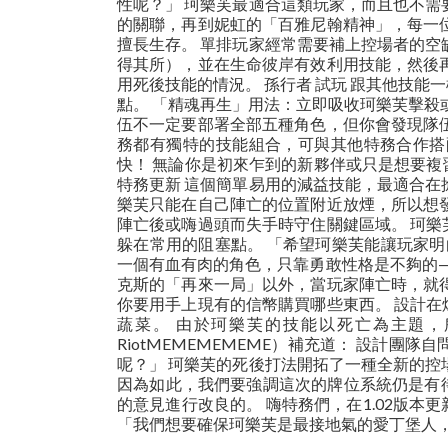
性呢？」 珂樂芙最適合這類玩家，而且也不需
的關聯，再到妮虹的「百雅尼翰精神」，每一
擅長生存。 單排玩家經常需要補上控場者的空
得其所），並在生命彼岸有效利用技能，然後
用死後技能的情況。 孫行者 試玩 跟其他技
點。 「精魂再生」用法：立即吸收珂樂芙擊殺
伍不一定要部署全部五種角色，但你會發現隊
務都有獨特的技能組合，可與其他特務合作搭
快！ 無論你是初來乍到的新夥伴或只是想要
特務更新 這個簡單易用的減益技能，最適合在
樂芙只能在自己陣亡的位置附近放煙，所以想
陣亡後或嗨過頭而失手時守住關鍵區域。 珂
躲在常用的阻塞點。 「希望珂樂芙能讓玩家明白
一個有血有肉的角色，只靠勇敢性格是不夠的—
克斯的「再來一局」以外，當玩家陣亡時，就
你要用手上現有的信幣購買哪些東西。 設計
蔬菜。 由於珂樂芙的技能以死亡為主題，所以想
RiotMEMEMEMEME）補充道： 設計
呢？」 珂樂芙的死後打法開拓了一種全新的控
因為如此，我們要強調這次的牌位系統仍是有
的意見進行改良的。 嗨特務們，在1.02版
「我們想要確保珂樂芙是最接地氣的愛丁堡人