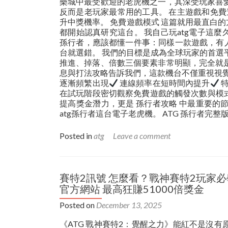
樂城中最受歡迎的老虎機之一，其深受玩家喜
反而是老玩家最常用的工具。 在主遊戲和免費遊戲
升中獎機率。 免費遊戲模式 這篇就用最直白
都開始認真研究這台。 我自己玩atg電子這麼
孫行者，應該都懂一件事：同樣一款遊戲，有
台就選錯。 我們的目標是成為全球玩家的首選平
推進、掉落、倍數三個要素非常明顯，完全就是
息與打法攻略告訴我們，這款機台不僅重視視
逐漸頻繁出現
連線頻率在短時間內提升
特
在試玩階段密切觀察免費遊戲的觸發次數與模式變
提高獎金潛力，更是 孫行者攻略 中最重要的
atg孫行者這台電子老虎機。 ATG 孫行者完整
Posted in
atg
Leave a comment
賽特2訊號 怎麼看？戰神賽特2玩家
官方網站 最高狂賺51000倍獎金
Posted on
December 13, 2025
《ATG 戰神賽特2：覺醒之力》能紅不是沒