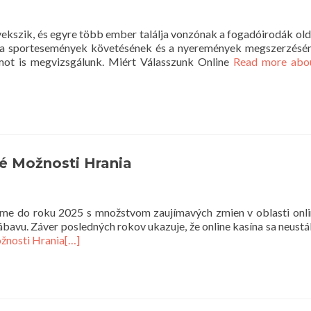
szik, és egyre több ember találja vonzónak a fogadóirodák olda
a a sportesemények követésének és a nyeremények megszerzésén
mot is megvizsgálunk. Miért Válasszunk Online
Read more abou
é Možnosti Hrania
 do roku 2025 s množstvom zaujímavých zmien v oblasti online
ábavu. Záver posledných rokov ukazuje, že online kasína sa neustá
žnosti Hrania
[…]