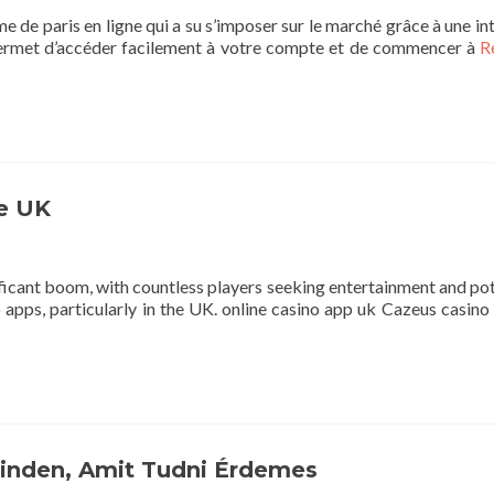
e paris en ligne qui a su s’imposer sur le marché grâce à une int
permet d’accéder facilement à votre compte et de commencer à
R
he UK
nificant boom, with countless players seeking entertainment and p
 apps, particularly in the UK. online casino app uk Cazeus casino
inden, Amit Tudni Érdemes