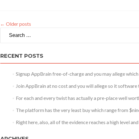
←
Older posts
Search for:
RECENT POSTS
Signup AppBrain free-of-charge and you may allege which a
Join AppBrain at no cost and you will allege so it softwa
For each and every twist has actually a pre-place well wort
The platform has the very least buy which range from $nin
Right here, also, all of the evidence reaches a high level a
ARCHIVES