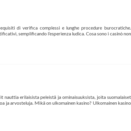
equisiti di verifica complessi e lunghe procedure burocratiche.
icativi, semplificando l’esperienza ludica. Cosa sono i casinò non
 nauttia erilaisista peleistä ja ominaisuuksista, joita suomalaiset
tietoa ja arvosteluja. Mikä on ulkomainen kasino? Ulkomainen kasino