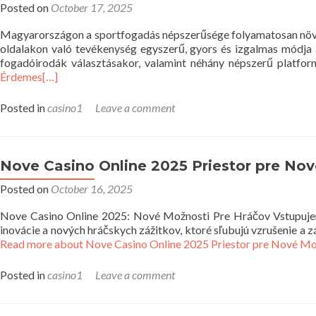
Posted on
October 17, 2025
Magyarországon a sportfogadás népszerűsége folyamatosan növek
oldalakon való tevékenység egyszerű, gyors és izgalmas módj
fogadóirodák választásakor, valamint néhány népszerű platfor
Érdemes
[…]
Posted in
casino1
Leave a comment
Nove Casino Online 2025 Priestor pre Nov
Posted on
October 16, 2025
Nove Casino Online 2025: Nové Možnosti Pre Hráčov Vstupujeme
inovácie a nových hráčskych zážitkov, ktoré sľubujú vzrušenie a z
Read more about Nove Casino Online 2025 Priestor pre Nové Mo
Posted in
casino1
Leave a comment