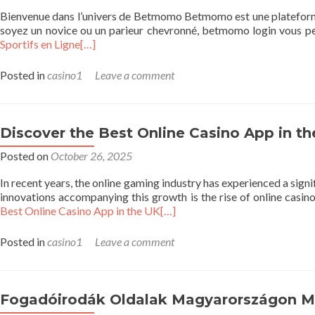
Bienvenue dans l’univers de Betmomo Betmomo est une plateforme d
soyez un novice ou un parieur chevronné, betmomo login vous 
Sportifs en Ligne
[…]
Posted in
casino1
Leave a comment
Discover the Best Online Casino App in t
Posted on
October 26, 2025
In recent years, the online gaming industry has experienced a sig
innovations accompanying this growth is the rise of online casino
Best Online Casino App in the UK
[…]
Posted in
casino1
Leave a comment
Fogadóirodák Oldalak Magyarországon M