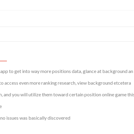
pp to get into way more positions data, glance at background an 
re to access even more ranking research, view background etcetera
h, and you will utilize them toward certain position online game th
e
nd no issues was basically discovered