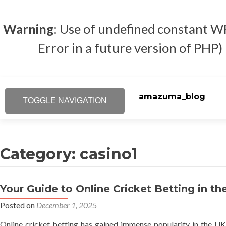
Warning
: Use of undefined constan
Error in a future version of PHP)
amazuma_blog
TOGGLE NAVIGATION
Category: casino1
Your Guide to Online Cricket Betting in th
Posts navigation
Posted on
December 1, 2025
Online cricket betting has gained immense popularity in the UK, 