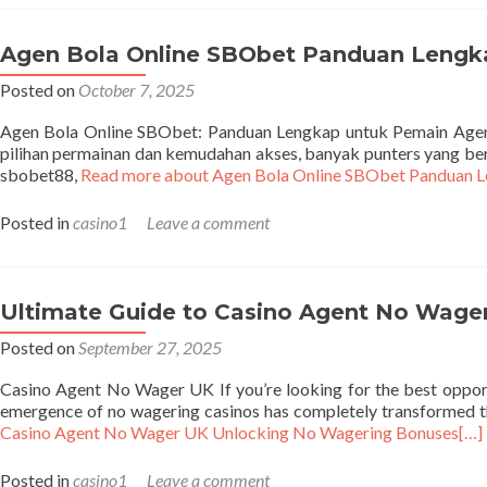
Agen Bola Online SBObet Panduan Lengk
Posted on
October 7, 2025
Agen Bola Online SBObet: Panduan Lengkap untuk Pemain Agen b
pilihan permainan dan kemudahan akses, banyak punters yang bera
sbobet88,
Read more about Agen Bola Online SBObet Panduan 
Posted in
casino1
Leave a comment
Ultimate Guide to Casino Agent No Wage
Posted on
September 27, 2025
Casino Agent No Wager UK If you’re looking for the best oppor
emergence of no wagering casinos has completely transformed the
Casino Agent No Wager UK Unlocking No Wagering Bonuses
[…]
Posted in
casino1
Leave a comment