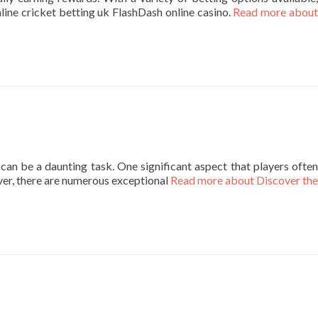
line cricket betting uk FlashDash online casino.
Read more abou
n be a daunting task. One significant aspect that players often
ver, there are numerous exceptional
Read more about Discover the