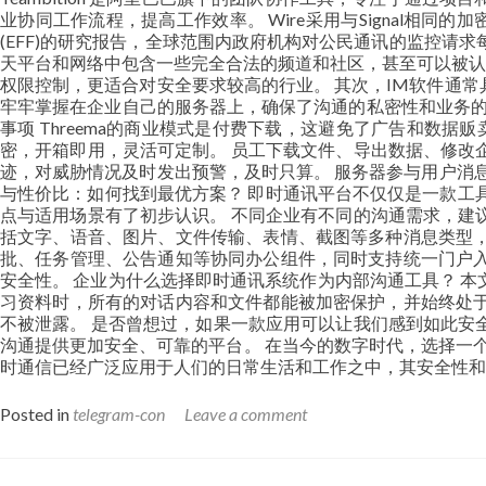
业协同工作流程，提高工作效率。 Wire采用与Signal相同的
(EFF)的研究报告，全球范围内政府机构对公民通讯的监控请
天平台和网络中包含一些完全合法的频道和社区，甚至可以被认
权限控制，更适合对安全要求较高的行业。 其次，IM软件通
牢牢掌握在企业自己的服务器上，确保了沟通的私密性和业务的连
事项 Threema的商业模式是付费下载，这避免了广告和数
密，开箱即用，灵活可定制。 员工下载文件、导出数据、修改
迹，对威胁情况及时发出预警，及时只算。 服务器参与用户消息
与性价比：如何找到最优方案？ 即时通讯平台不仅仅是一款工
点与适用场景有了初步认识。 不同企业有不同的沟通需求，建
括文字、语音、图片、文件传输、表情、截图等多种消息类型，
批、任务管理、公告通知等协同办公组件，同时支持统一门户入
安全性。 企业为什么选择即时通讯系统作为内部沟通工具？ 
习资料时，所有的对话内容和文件都能被加密保护，并始终处于
不被泄露。 是否曾想过，如果一款应用可以让我们感到如此安
沟通提供更加安全、可靠的平台。 在当今的数字时代，选择一个安
时通信已经广泛应用于人们的日常生活和工作之中，其安全性和
Posted in
telegram-con
Leave a comment