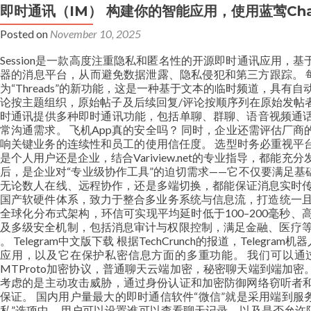
即时通讯（IM） 构建你的智能应用，使用蓝莺Chat 
Posted on
November 10, 2025
Session是一款高度注重隐私和匿名性的开源即时通讯应用，基于 
器的消息平台，从而避免数据泄露、隐私侵犯和第三方跟踪。 每个
为“Threads”的新功能，这是一种基于文本的临时频道，具有自动
论按主题组织，原始帖子及后续回复/评论按顺序列在原始发帖
时通讯提供多种即时通讯功能，包括单聊、群聊、语音视频通话
常沟通需求。 飞机App真的安全吗？ 同时，企业还需评估厂
响关键业务的连续性和员工的使用信任度。 选型时务必重视平台
是个人用户还是企业，结合Variview.net的专业指导，都
后，是企业对“专业级协作工具”的迫切需求——它不仅要满足基
无论数人在线、远程协作，还是多端切换，都能保证消息实时传
国产软硬件体系，致力于整合多业务系统与信息流，打造统一且可控的
全球化分布式架构，环信可实现平均延时低于100–200毫秒、高
及多级安全机制，包括消息审计与权限控制，满足金融、医疗等
。 Telegram中文版下载 根据TechCrunch的报道，T
应用，以及它在保护私密信息方面的多重功能。 我们可以通过
MTProto加密协议，普通聊天云端加密，秘密聊天端到端加
考虑的是主动攻击威胁，通过身份认证和加密防御网络窃听者和
保证。 国内用户量最大的即时通信软件“微信”就是采用端到服
私”选项中，用户可以设置谁可以查看聊天记录，以及是否允许陌