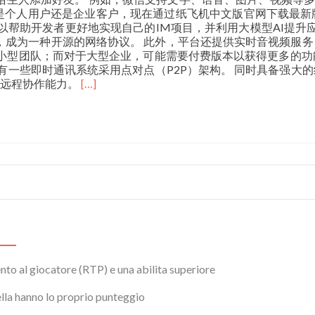
个人用户还是企业客户，现在通过纸飞机中文版官网下载最新版本
以帮助开发者更好地实现自己的IM项目，并利用大模型AI提升
459标准，成为一种开源的网络协议。 此外，平台还提供实时音视
小型团队；而对于大型企业，可能需要付费版本以获得更多的功能和
有一些即时通讯系统采用点对点（P2P）架构。 同时具备强大
Read
的远程协作能力。
[…]
more
about
即
时
通
讯
（IM）
构
建
你
的
智
能
nto al giocatore (RTP) e una abilita superiore
应
用，
rella hanno lo proprio punteggio
使