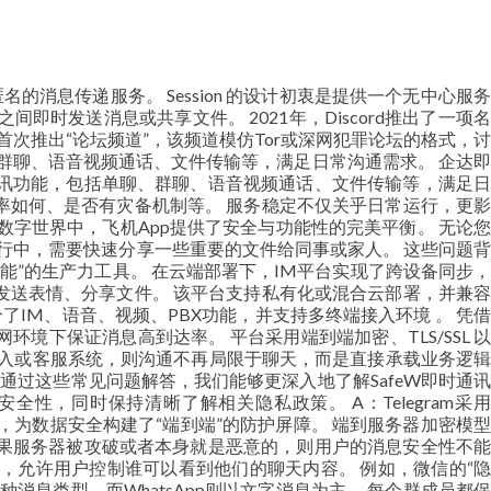
匿名的消息传递服务。 Session 的设计初衷是提供一个无中心服务
发送消息或共享文件。 2021年，Discord推出了一项名
ord首次推出“论坛频道”，该频道模仿Tor或深网犯罪论坛的格式，讨
群聊、语音视频通话、文件传输等，满足日常沟通需求。 企达即
讯功能，包括单聊、群聊、语音视频通话、文件传输等，满足日
率如何、是否有灾备机制等。 服务稳定不仅关乎日常运行，更影
字世界中，飞机App提供了安全与功能性的完美平衡。 无论您
在旅行中，需要快速分享一些重要的文件给同事或家人。 这些问题背
能”的生产力工具。 在云端部署下，IM平台实现了跨设备同步，
发送表情、分享文件。 该平台支持私有化或混合云部署，并兼容
合了IM、语音、视频、PBX功能，并支持多终端接入环境 。 凭借
环境下保证消息高到达率。 平台采用端到端加密、TLS/SSL 以
接入或客服系统，则沟通不再局限于聊天，而是直接承载业务逻辑
可能。 通过这些常见问题解答，我们能够更深入地了解SafeW即时通讯
，同时保持清晰了解相关隐私政策。 A：Telegram采用
，为数据安全构建了“端到端”的防护屏障。 端到服务器加密模型
果服务器被攻破或者本身就是恶意的，则用户的消息安全性不能
，允许用户控制谁可以看到他们的聊天内容。 例如，微信的“隐
息类型，而WhatsApp则以文字消息为主。 每个群成员都保