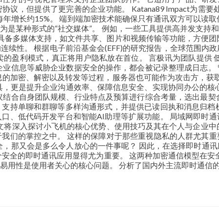
加密协议，但提供了更完善的企业功能。 Katana89 Impac
求每年增长约15%。 端到端加密技术能确保只有通讯双方可以读
为是某种形式的“社交媒体”。 例如，一些工具提供高并发支持
常具备多媒体支持，如文件共享、图片和视频传输等功能，方便团
续性。 根据电子前沿基金会(EFF)的研究报告，全球范围内政
据贩卖的盈利模式，真正将用户隐私放在首位。 言极讯为团队提供
企业信息等威胁企业数据安全的操作，都会被记录整理成日志。
的加密、解密以及转发等过程，服务器也可能作为攻击方，获取用户
具，更是提升企业沟通效率、保障信息安全、实现协同办公的核心
议结合自身团队规模、行业特点及预算进行综合考量，选出最契
支持单聊和群聊等多样沟通形式，并提供已读回执和消息归档机
口、低代码开发平台和智能AI助理等扩展功能。 局域网即时
本文将深入探讨小飞机的核心优势、使用技巧及其在个人与企业中
我们的掌控之中。 这样的保障对于那些重视隐私的人群尤其重
全，那又会是多么令人放心的一件事呢？ 因此，在选择即时通
全的即时通讯应用显得尤为重要。 这两种加密通信模型在安全协议
易用性是使用者关心的核心问题。 分析了国内外主流即时通信