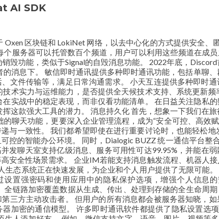
AI SDK
Oxen 区块链和 LokiNet 网络，以去中心化的方式提供安全、
服务器可以托管数百个频道，用户可以利用这些频道在成员之间即时
销毁功能，类似于Signal的自毁消息功能。 2022年底，Disc
者的消息下。 敏信即时通讯提供多种即时通讯功能，包括单聊、
、文件传输等，满足日常沟通需求。 小天互连提供多种即时通
商的技术实力与运维能力，是否提供全天候技术支持、系统更新频
在实战中的稳定表现，而非仅看功能清单。 在日益关注隐私的数
能充分发挥这款强大工具的潜力。 消息持久化 首先，想象一下我们
础的聊天功能，更要深入企业管理流程，成为“安全可控、高效赋
递与一致性。 我们都希望即使在进行重要讨论时，也能轻松地
智能办公环境。 同时，Dialogic BUZZ 统一通信平台整
并发聊天室支持亿级消息、服务可用性可达99.95%，并能在弱网
高安全性场景需求。 企业IM若能支持消息触发流程、机器人
elegram机器人生态系统正在快速发展，为企业和个人用户提供了无限
设置强密码和使用应用中的隐私保护选项，增强个人信息的安全性
密。 全链路加密覆盖数据从生成、传出、处理到存储的全生命周期
第三方主动攻击者。 但用户的所有消息都会被服务器知晓，如
务器加密的通信模型。 许多即时通讯软件都提供了隐私设置选项
生人添加好友。 例如，微信支持文字、语音、图片、视频等多种消