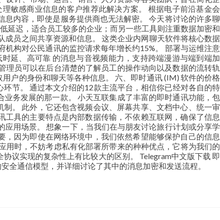
t为需要处理敏感商业信息的客户推荐此解决方案。 根据电子前沿基金会
取信息内容，即使是服务提供商也无法解密。 今天将讨论的许多聊
和低延迟，适合员工较多的企业；而另一些工具则注重数据加密和
队成员之间共享资源和信息。 这类企业内网聊天软件将核心数据
府机构对公民通讯的监控请求每年增长约15%。 部署与运维注意
 低时延、高可靠 的消息与音视频能力，支持跨端漫游与端到端加
 管理员可以在后台清楚的了解员工的操作动向以及数据的流转轨
的身份和聊天等各种信息。 六、即时通讯 (IM) 软件的价格
环节。 通过本文介绍的12款主流平台，相信你已经对各自的特
合业务发展的那一款。 小天互联集成了丰富的即时通讯功能，包
制。 此外，它还包含视频会议、屏幕共享、文档中心、统一审
通讯工具的主要特点是内部数据传输，不依赖互联网，确保了信息
的应用场景。 想象一下，当我们在与朋友讨论旅行计划或分享学
要，因为即使在网络环境中，我们依然希望能够保护自己的信息
讯应用时，不妨考虑私有化部署所带来的种种优点，它将为我们的
实现的复杂性上有比较大的区别。 Telegram中文版下载 即
的安全通信模型，并详细讨论了其中的消息加密和发送流程。