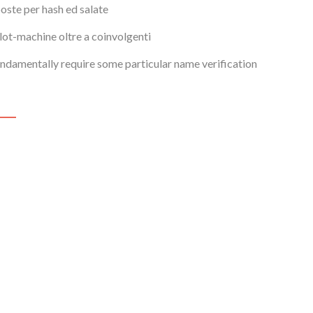
用
ste per hash ed salate
蓝
莺
slot-machine oltre a coinvolgenti
Chat
AI
ndamentally require some particular name verification
SDK